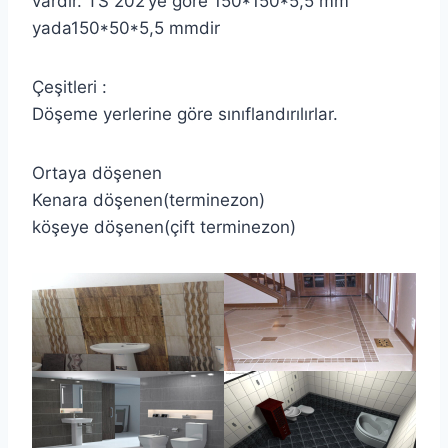
vardır. TS 202’ye göre 150*150*5,5 mm
yada150*50*5,5 mmdir
Çeşitleri :
Döşeme yerlerine göre sınıflandırılırlar.
Ortaya döşenen
Kenara döşenen(terminezon)
köşeye döşenen(çift terminezon)